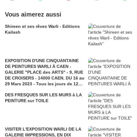
Vous aimerez aussi
Shireen et ses rêves Warli - Editions
Kailash
EXPOSITION D'UNE CINQUANTAINE
DE PEINTURES WARLI À CAEN -
GALERIE "PLACE des ARTS" - 9, RUE
DE CROISERS - 14000 CAEN. DU 16 au
29 Mars 2023 - Tous les jours de 12h
à 19h - Dimanche de 14h à 17h.
DES FRESQUES SUR LES MURS à LA
(Entrée libre). Visite commentée
PEINTURE sur TOILE
chaque soir à 18h (dimanche soir à
16h).
VISITER L'EXPOSITION WARLI DE LA
GALERIE IMPRESSIONS, EN DIX